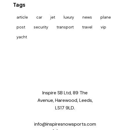
Tags
article
car
jet
luxury
news
plane
post
security
transport
travel
vip
yacht
Inspire SB Ltd, 89 The
Avenue, Harewood, Leeds,
LS17 9LD.
info@inspiresnowsports.com